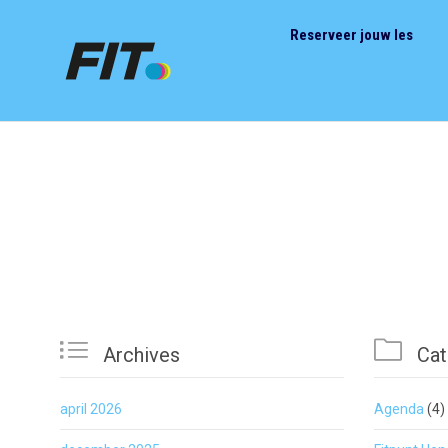
Reserveer jouw les


Archives
Cat
april 2026
Agenda
(4)