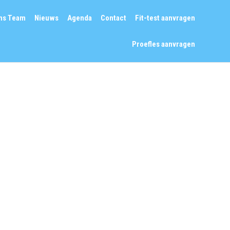
Skip
ns Team
Nieuws
Agenda
Contact
Fit-test aanvragen
to
content
Proefles aanvragen