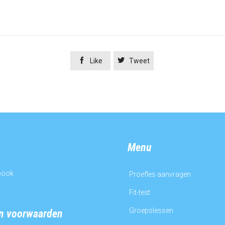


Like
Tweet
Menu
book
Proefles aanvragen
Fit-test
Groepslessen
en voorwaarden