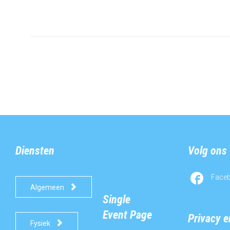
Diensten
Volg ons

Face

Algemeen
Single
Event Page
Privacy 

Fysiek