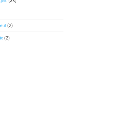
gelo
(33)
peut
(2)
ie
(2)
)