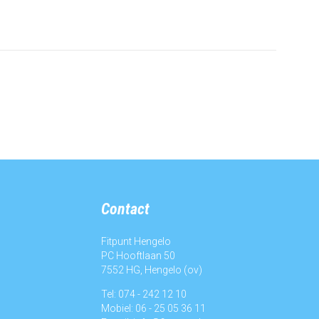
Contact
Fitpunt Hengelo
PC Hooftlaan 50
7552 HG, Hengelo (ov)
Tel: 074 - 242 12 10
Mobiel: 06 - 25 05 36 11