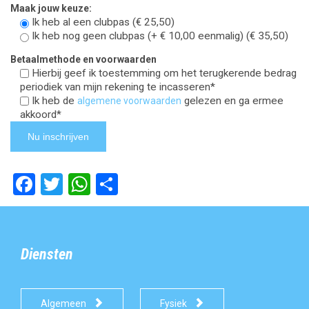
Maak jouw keuze:
Ik heb al een clubpas (€ 25,50)
Ik heb nog geen clubpas (+ € 10,00 eenmalig) (€ 35,50)
Betaalmethode en voorwaarden
Hierbij geef ik toestemming om het terugkerende bedrag
periodiek van mijn rekening te incasseren*
Ik heb de
gelezen en ga ermee
algemene voorwaarden
akkoord*
Alternative:
Facebook
Twitter
WhatsApp
Delen
Diensten


Algemeen
Fysiek