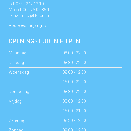
Tel: 074 - 242 12 10
Mobiel: 06 - 25 05 36 11
E-mail:
info@fit-punt.nl
Routebeschrijving
→
OPENINGSTIJDEN FITPUNT
Maandag
:
08:00 - 22:00
Dinsdag
:
08:30 - 22:00
Woensdag
:
08:00 - 12:00
:
15:00 - 22:00
Donderdag
:
08:30 - 22:00
Vrijdag
:
08:00 - 12:00
:
15:00 - 21:00
Zaterdag
:
08:30 - 12:00
Zondag
:
09:00 - 12:00