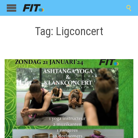

Tag:
Ligconcert