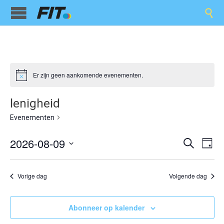

Er zijn geen aankomende evenementen.
lenigheid
lenigheid
Evenementen
Evene
Ev
2026-08-09
Zoeken
Dag
we
Selecteer
Zoeken
een
nav
en
datum.
Vorige dag
Volgende dag
weerge
Abonneer op kalender
navigat