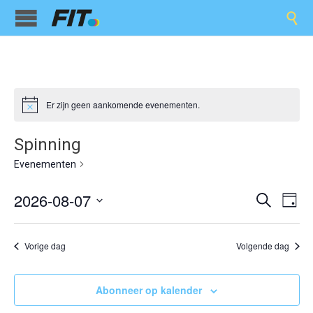

Er zijn geen aankomende evenementen.
Spinning
Spinning
Evenementen
Evene
Ev
2026-08-07
Zoeken
Dag
we
Selecteer
Zoeken
een
nav
en
datum.
Vorige dag
Volgende dag
weerge
Abonneer op kalender
navigat