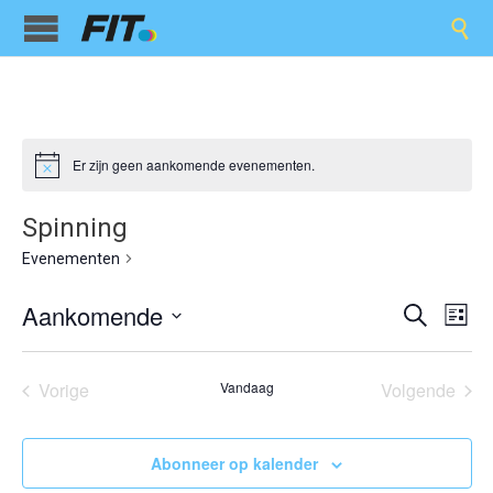

Er zijn geen aankomende evenementen.
Spinning
Spinning
Evenementen
Evene
Ev
Aankomende
Zoeken
Lijst
we
Selecteer
Zoeken
een
nav
en
datum.
Vorige
Vandaag
Volgende
Evenementen
Eveneme
weerge
navigat
Abonneer op kalender