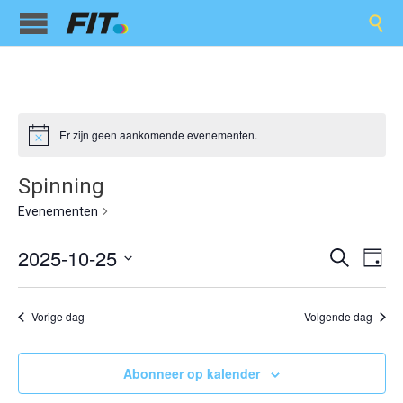

Er zijn geen aankomende evenementen.
Spinning
Spinning
Evenementen
Evene
Ev
2025-10-25
Zoeken
Dag
we
Selecteer
Zoeken
een
nav
en
datum.
Vorige dag
Volgende dag
weerge
Abonneer op kalender
navigat