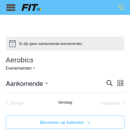

Er zijn geen aankomende evenementen.
Aerobics
Aerobics
Evenementen
Evene
Ev
Aankomende
Zoeken
Lijst
we
Selecteer
Zoeken
een
nav
en
datum.
Vorige
Vandaag
Volgende
Evenementen
Eveneme
weerge
navigat
Abonneer op kalender