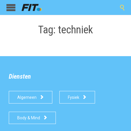

Tag:
techniek
Diensten


Algemeen
Fysiek

Body & Mind