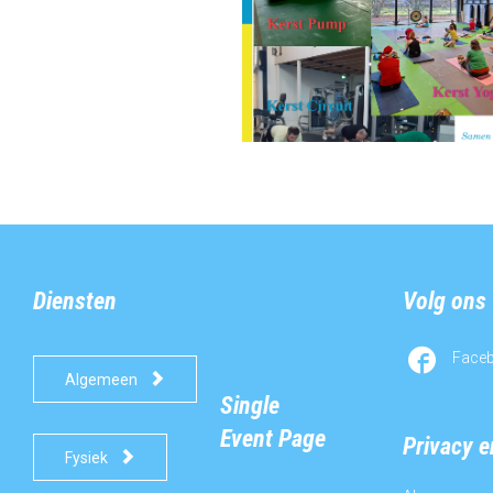
Diensten
Volg ons

Face

Algemeen
Single
Event Page
Privacy 

Fysiek