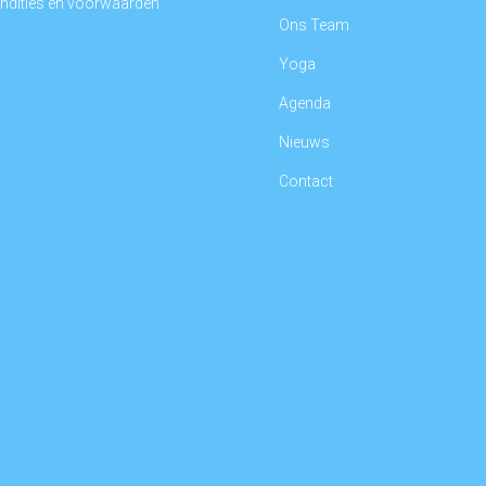
ndities en voorwaarden
Ons Team
d
Yoga
Agenda
Nieuws
Contact