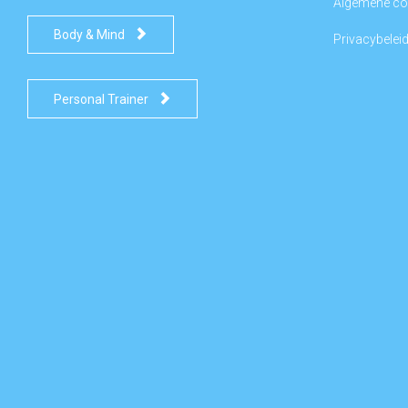
Algemene co

Body & Mind
Privacybelei

Personal Trainer