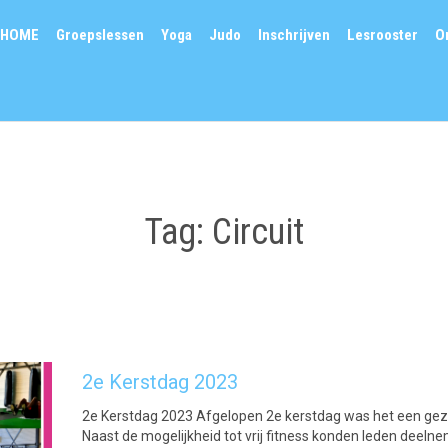
HOME
Groepslessen
Yoga
Judo
Inschrijven
Lesrooster
O
Tag:
Circuit
2e Kerstdag 2023
2e Kerstdag 2023 Afgelopen 2e kerstdag was het een gezel
Naast de mogelijkheid tot vrij fitness konden leden deelne