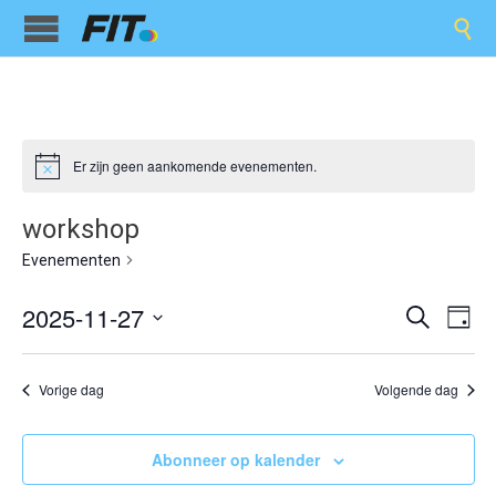

Er zijn geen aankomende evenementen.
workshop
workshop
Evenementen
Evene
Ev
2025-11-27
Zoeken
Dag
we
Selecteer
Zoeken
een
nav
en
datum.
Vorige dag
Volgende dag
weerge
Abonneer op kalender
navigat