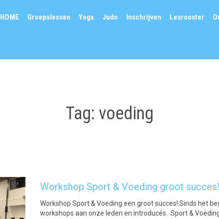
HOME
Groepslessen
Yoga
Judo
Inschrijven
Lesrooster
O
Tag:
voeding
Workshop Sport & Voeding groot succes
Workshop Sport & Voeding een groot succes! Sinds het begi
workshops aan onze leden en introducés. Sport & Voedi