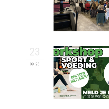
23
09 '23