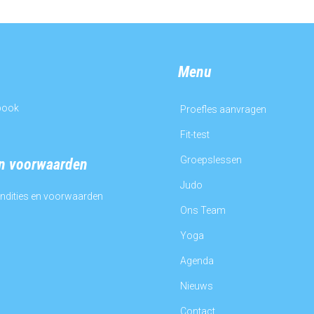
Menu
book
Proefles aanvragen
Fit-test
Groepslessen
en voorwaarden
Judo
ndities en voorwaarden
Ons Team
d
Yoga
Agenda
Nieuws
Contact