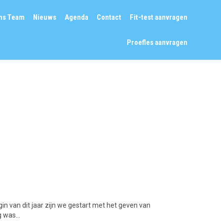
Skip
ns Team
Nieuws
Agenda
Contact
Fit-test aanvragen
to
content
Proefles aanvragen
!
n van dit jaar zijn we gestart met het geven van
ng was…